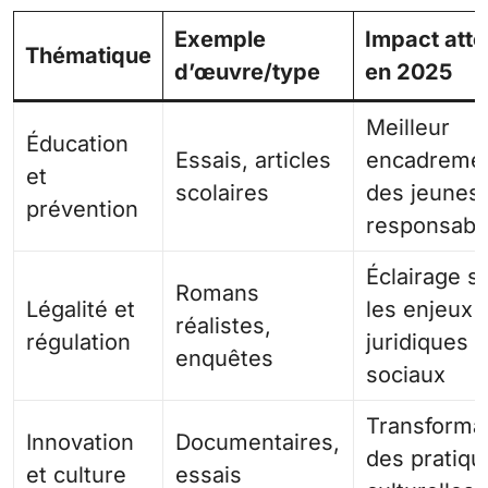
Exemple
Impact att
Thématique
d’œuvre/type
en 2025
Meilleur
Éducation
Essais, articles
encadreme
et
scolaires
des jeunes 
prévention
responsabl
Éclairage s
Romans
Légalité et
les enjeux
réalistes,
régulation
juridiques e
enquêtes
sociaux
Transforma
Innovation
Documentaires,
des pratiqu
et culture
essais