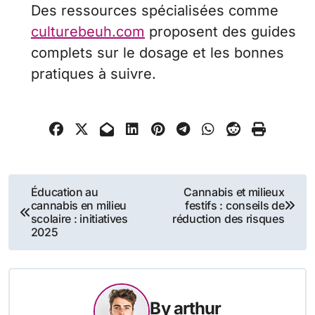
Des ressources spécialisées comme
culturebeuh.com
proposent des guides
complets sur le dosage et les bonnes
pratiques à suivre.
Navigation
Éducation au
Cannabis et milieux
cannabis en milieu
festifs : conseils de
de
scolaire : initiatives
réduction des risques
2025
l’article
By
arthur