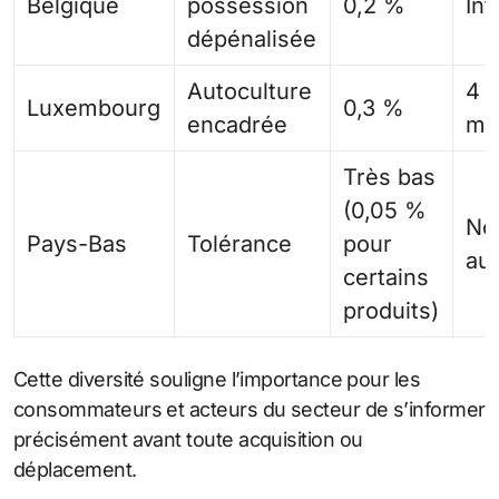
Belgique
possession
0,2 %
Int
dépénalisée
Autoculture
4 p
Luxembourg
0,3 %
encadrée
ma
Très bas
(0,05 %
No
Pays-Bas
Tolérance
pour
au
certains
produits)
Cette diversité souligne l’importance pour les
consommateurs et acteurs du secteur de s’informer
précisément avant toute acquisition ou
déplacement.