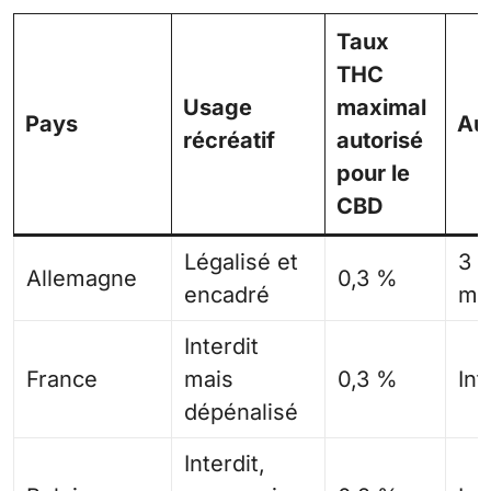
Taux
THC
Usage
maximal
Pays
Au
récréatif
autorisé
pour le
CBD
Légalisé et
3 p
Allemagne
0,3 %
encadré
ma
Interdit
France
mais
0,3 %
Int
dépénalisé
Interdit,