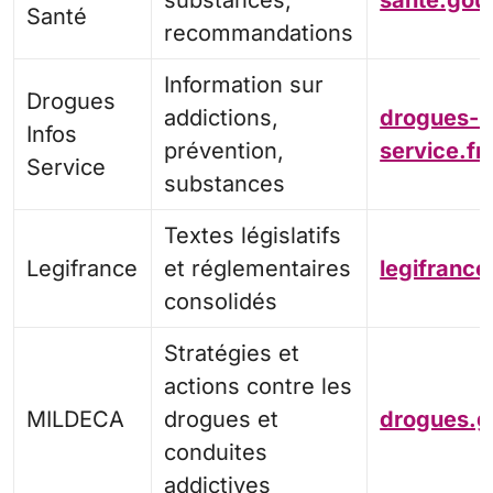
substances,
sante.gouv
Santé
recommandations
Information sur
Drogues
addictions,
drogues-i
Infos
prévention,
service.fr
Service
substances
Textes législatifs
Legifrance
et réglementaires
legifrance
consolidés
Stratégies et
actions contre les
MILDECA
drogues et
drogues.g
conduites
addictives