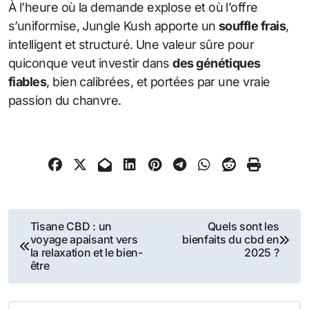
À l’heure où la demande explose et où l’offre
s’uniformise, Jungle Kush apporte un
souffle frais
,
intelligent et structuré. Une valeur sûre pour
quiconque veut investir dans
des génétiques
fiables
, bien calibrées, et portées par une vraie
passion du chanvre.
Navigation
Tisane CBD : un
Quels sont les
voyage apaisant vers
bienfaits du cbd en
de
la relaxation et le bien-
2025 ?
être
l’article